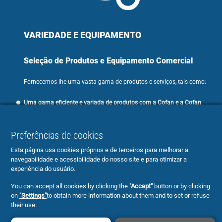
VARIEDADE E EQUIPAMENTO
Seleção de Produtos e Equipamento Comercial
Fornecemos-lhe uma vasta gama de produtos e serviços, tais como:
Uma gama eficiente e variada de produtos com a Cofan e a Cofan
Home, com uma imagem cuidada e inovadora.
Preferências de cookies
Esta página usa cookies próprios e de terceiros para melhorar a
navegabilidade e acessibilidade do nosso site e para otimizar a
Assistência na seleção dos
produtos TOP 10
para a implantação do
experiência do usuário.
negócio.
You can accept all cookies by clicking the
"Accept"
button or by clicking
Equipamento comercial
. Dentro do nosso design de interiores,
on
"Settings"
to obtain more information about them and to set or refuse
oferecemos-lhe equipamentos que se adaptam às suas
their use.
necessidades, tendo em conta os produtos e serviços que oferece.
Visite o nosso sítio Web (
www.cofan.es
) para descobrir a nossa